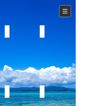
三点支持式改良機施工全景
攪拌翼（攪拌状況）
水上施工
プラントシステム